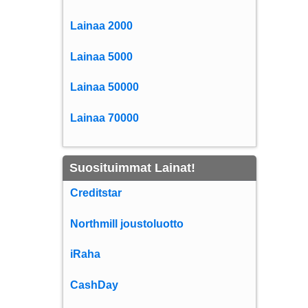
Lainaa 2000
Lainaa 5000
Lainaa 50000
Lainaa 70000
Suosituimmat Lainat!
Creditstar
Northmill joustoluotto
iRaha
CashDay