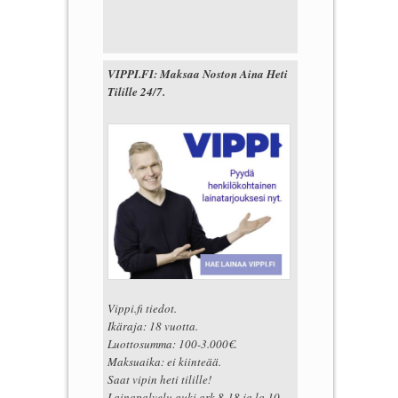
VIPPI.FI: Maksaa Noston Aina Heti
Tilille 24/7.
Vippi.fi tiedot.
Ikäraja: 18 vuotta.
Luottosumma: 100-3.000€.
Maksuaika: ei kiinteää.
Saat vipin heti tilille!
Lainapalvelu auki ark 8-18 ja la 10-