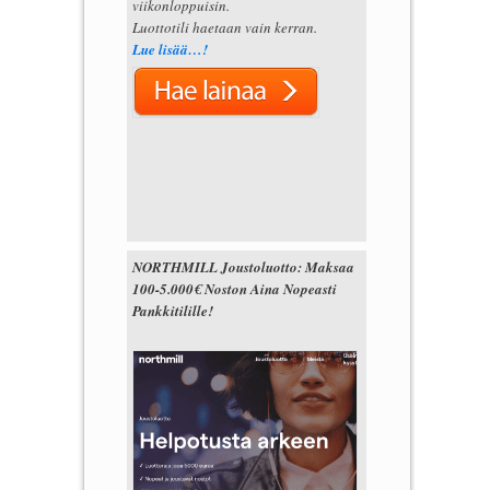
viikonloppuisin.
Luottotili haetaan vain kerran.
Lue lisää…!
NORTHMILL Joustoluotto: Maksaa
100-5.000€ Noston Aina Nopeasti
Pankkitilille!