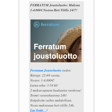
FERRATUM Joustoluotto: Maksaa
1-4.000€ Noston Heti Tilille 24/7!
Ferratum Joustoluotto
tiedot:
Ikäraja: 22-69 vuotta.
Nostot: 1-4.000€!
Laina-aika: 3-54 kk!
2 maksuvapaata kuukautta vuodessa!
Toimii vararahastona 24h!
Eräpäivän vaihto mahdollista.
Nosto maksetaan heti tilille 24h.
Lue lisää…!