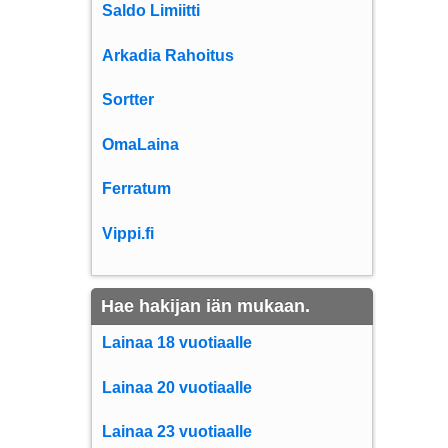
Saldo Limiitti
Arkadia Rahoitus
Sortter
OmaLaina
Ferratum
Vippi.fi
Hae hakijan iän mukaan.
Lainaa 18 vuotiaalle
Lainaa 20 vuotiaalle
Lainaa 23 vuotiaalle