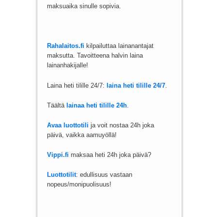
maksuaika sinulle sopivia.
Rahalaitos.fi
kilpailuttaa lainanantajat
maksutta. Tavoitteena halvin laina
lainanhakijalle!
Laina heti tilille 24/7:
laina heti tilille 24/7
.
Täältä
lainaa heti tilille 24h
.
Avaa luottotili
ja voit nostaa 24h joka
päivä, vaikka aamuyöllä!
Vippi.fi
maksaa heti 24h joka päivä?
Luottotilit
: edullisuus vastaan
nopeus/monipuolisuus!