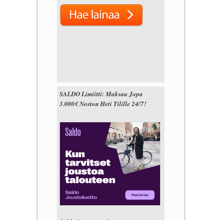
SALDO Limiitti: Maksaa Jopa
3.000€ Noston Heti Tilille 24/7!