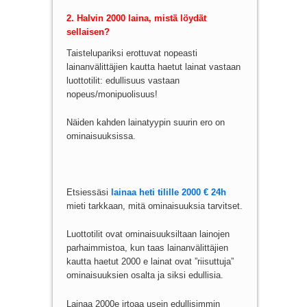
2. Halvin 2000 laina, mistä löydät
sellaisen?
Taistelupariksi erottuvat nopeasti
lainanvälittäjien kautta haetut lainat vastaan
luottotilit: edullisuus vastaan
nopeus/monipuolisuus!
Näiden kahden lainatyypin suurin ero on
ominaisuuksissa.
Etsiessäsi
lainaa heti tilille 2000 € 24h
mieti tarkkaan, mitä ominaisuuksia tarvitset.
Luottotilit ovat ominaisuuksiltaan lainojen
parhaimmistoa, kun taas lainanvälittäjien
kautta haetut 2000 e lainat ovat ”riisuttuja”
ominaisuuksien osalta ja siksi edullisia.
Lainaa 2000e irtoaa usein edullisimmin