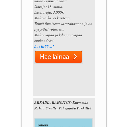
Saldo Limiitti tiedot:
Ikäraja: 18 vuotta.
Luottoraja: 3.000€.
Maksuaika: ei kiinteää.
Toimii ilmaisena vararahastona ja on
pysyvästi voimassa.
Maksuvapaa ja lyhennysvapaa
kuukaudeksi.
Lue lisää…!
ARKADIA RAHOITUS: Enemmän
Rahaa Sinulle, Vähemmän Pankille!