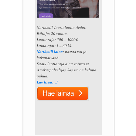
Northmill Joustoluotto tiedot:
Ikäraja: 20 vuotta.
Luottoraja: 500 – 5000€.
Laina-ajat: 1 – 60 kk.
Northmill laina
: nostaa voi jo
hakupäivänä.
Saatu luottoraja aina voimassa
Asiakaspalvelijan kanssa on helppo
puhua.
Lue lisää…!