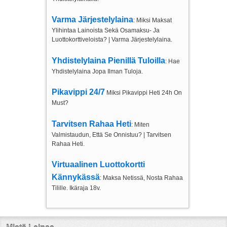
Varma Järjestelylaina
: Miksi Maksat
Ylihintaa Lainoista Sekä Osamaksu- Ja
Luottokorttiveloista? | Varma Järjestelylaina.
Yhdistelylaina Pienillä Tuloilla
: Hae
Yhdistelylaina Jopa Ilman Tuloja.
Pikavippi 24/7
Miksi Pikavippi Heti 24h On
Must?
Tarvitsen Rahaa Heti
: Miten
Valmistaudun, Että Se Onnistuu? | Tarvitsen
Rahaa Heti.
Virtuaalinen Luottokortti
Kännykässä
: Maksa Netissä, Nosta Rahaa
Tilille. Ikäraja 18v.