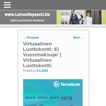
Post navigation
←
Previous
Next
→
Virtuaalinen
Luottokortti: Ei
Vuosimaksuja! |
Virtuaalinen
Luottokortti.
Posted on
5.5.2026