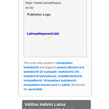
https://www.LainaaNopea
sti.biz
Publisher Logo
This entry was posted in
virtuaalinen
luottokortti
and tagged
Lainasto Mastercard
,
luottokortti 18 vuotiaalle
,
luottokortti 18v
,
luottokortti kännykässä
,
mobiililuottokortti
,
virtuaalikortti
,
Virtuaalinen luottokortti
,
virtuaalinen mastercard
by
admin
. Bookmark
the
permalink
.
Valitse Halvin Laina