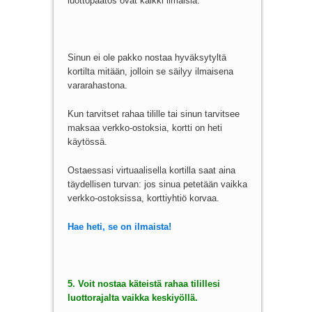
luottopäätös ovat kaikki ilmaisia.
Sinun ei ole pakko nostaa hyväksytyltä
kortilta mitään, jolloin se säilyy ilmaisena
vararahastona.
Kun tarvitset rahaa tilille tai sinun tarvitsee
maksaa verkko-ostoksia, kortti on heti
käytössä.
Ostaessasi virtuaalisella kortilla saat aina
täydellisen turvan: jos sinua petetään vaikka
verkko-ostoksissa, korttiyhtiö korvaa.
Hae heti, se on ilmaista!
5. Voit nostaa käteistä rahaa tilillesi
luottorajalta vaikka keskiyöllä.