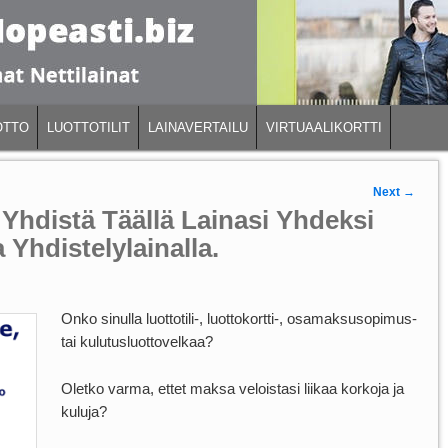
OTTO
LUOTTOTILIT
LAINAVERTAILU
VIRTUAALIKORTTI
Next
→
 Yhdistä Täällä Lainasi Yhdeksi
Yhdistelylainalla.
Onko sinulla luottotili-, luottokortti-, osamaksusopimus-
tai kulutusluottovelkaa?
Oletko varma, ettet maksa veloistasi liikaa korkoja ja
kuluja?