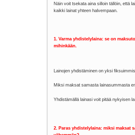
Näin voit tsekata aina silloin tällöin, että 
kaikki lainat yhteen halvempaan.
1. Varma yhdistelylaina: se on maksuto
mihinkään.
Lainojen yhdistäminen on yksi fiksuimmis
Miksi maksat samasta lainasummasta 
Yhdistämällä lainasi voit pitää nykyise
2. Paras yhdistelylaina: miksi maksa
vähemmän?