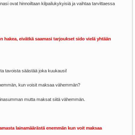
lainasi ovat hinnoiltaan kilpailukykyisiä ja vaihtaa tarvittaessa
n hakea, eivätkä saamasi tarjoukset sido vielä yhtään
ta tavoista säästää joka kuukausi!
enemmän, kun voisit maksaa vähemmän?
n lainasumman mutta maksat siitä vähemmän.
t samasta lainamäärästä enemmän kun voit maksaa