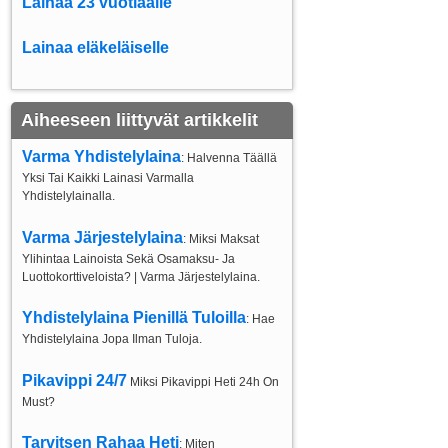
Lainaa 23 vuotiaalle
Lainaa eläkeläiselle
Aiheeseen liittyvät artikkelit
Varma Yhdistelylaina
: Halvenna Täällä
Yksi Tai Kaikki Lainasi Varmalla
Yhdistelylainalla.
Varma Järjestelylaina
: Miksi Maksat
Ylihintaa Lainoista Sekä Osamaksu- Ja
Luottokorttiveloista? | Varma Järjestelylaina.
Yhdistelylaina Pienillä Tuloilla
: Hae
Yhdistelylaina Jopa Ilman Tuloja.
Pikavippi 24/7
Miksi Pikavippi Heti 24h On
Must?
Tarvitsen Rahaa Heti
: Miten