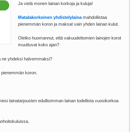
Ja vielä monen lainan korkoja ja kuluja!
Matalakorkoinen yhdistelylaina
mahdollistaa
pienemmän koron ja maksat vain yhden lainan kulut.
Oletko huomannut, että vakuudettomien lainojen korot
muuttuvat koko ajan?
stää ne yhdeksi halvemmaksi?
ta pienemmän koron.
iesi lainatarjousten edullisimman lainan todellista vuosikorkoa
nanhoitokuluissa.