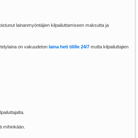
ikoistunut lainanmyöntäjien kilpailuttamiseen maksutta ja
stelylaina on vakuudeton
laina heti tilille 24/7
mutta kilpailuttajien
ailuttajalta.
ä mihinkään.