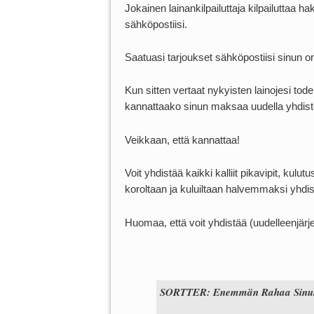
Jokainen lainankilpailuttaja kilpailuttaa 
sähköpostiisi.
Saatuasi tarjoukset sähköpostiisi sinun on
Kun sitten vertaat nykyisten lainojesi tod
kannattaako sinun maksaa uudella yhdistely
Veikkaan, että kannattaa!
Voit yhdistää kaikki kalliit pikavipit, kul
koroltaan ja kuluiltaan halvemmaksi yhdis
Huomaa, että voit yhdistää (uudelleenjärje
SORTTER: Enemmän Rahaa Sinull