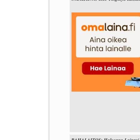
RAHALAITOS: Halvenna Lainasi Tää