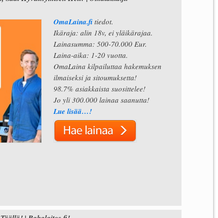
OmaLaina.fi
tiedot.
Ikäraja: alin 18v, ei yläikärajaa.
Lainasumma: 500-70.000 Eur.
Laina-aika: 1-20 vuotta.
OmaLaina kilpailuttaa hakemuksen
ilmaiseksi ja sitoumuksetta!
98.7% asiakkaista suosittelee!
Jo yli 300.000 lainaa saanutta!
Lue lisää…!
llä! | Rahalaitos.fi!