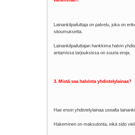
Lainankilpailuttaja on palvelu, joka on er
sitoumuksetta.
Lainankilpailuttajan hankkima halvin yhdi
antamissa tarjouksissa on suuria eroja.
3. Mistä saa halvinta yhdistelylainaa?
Hae ensin yhdistelylainaa usealta lainankilp
Hakeminen on maksutonta, eikä sido viel