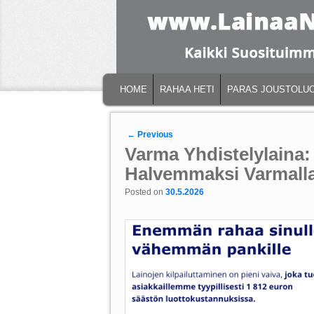
MAIN MENU
SKIP TO PRIMARY CONTENT
SKIP TO SECONDARY CONTENT
HOME
RAHAA HETI
PARAS JOUSTOLU
Post navigation
←
Previous
Varma Yhdistelylaina:
Halvemmaksi Varmalla 
Posted on
30.5.2026