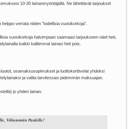
hakemuksesi 10-30 lainanmyöntäjällä. Ne lähettävät tarjoukset
 helppo verrata niiden ”todellisia vuosikorkoja”.
ellisia vuosikorkoja halvimpaan saamaasi tarjoukseen näet heti,
lainalla kaikki kalliimmat lainasi heti pois.
utusluotot, osamaksusopimukset ja luottokorttivelat yhdeksi
telylainaksi ja valita tarvitessasi pidemmän maksuajan.
stellä) jo yhden lainan.
e, Vähemmän Pankille!