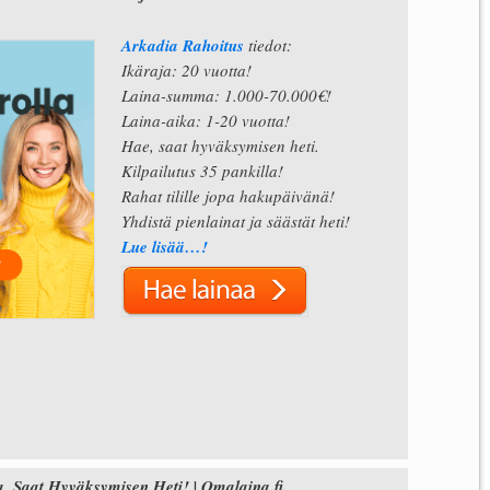
Arkadia Rahoitus
tiedot:
Ikäraja: 20 vuotta!
Laina-summa: 1.000-70.000€!
Laina-aika: 1-20 vuotta!
Hae, saat hyväksymisen heti.
Kilpailutus 35 pankilla!
Rahat tilille jopa hakupäivänä!
Yhdistä pienlainat ja säästät heti!
Lue lisää…!
 Saat Hyväksymisen Heti! | Omalaina.fi.