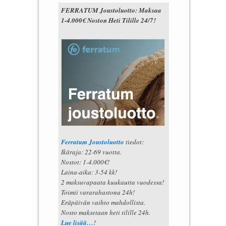
FERRATUM Joustoluotto: Maksaa
1-4.000€ Noston Heti Tilille 24/7!
Ferratum Joustoluotto
tiedot:
Ikäraja: 22-69 vuotta.
Nostot: 1-4.000€!
Laina-aika: 3-54 kk!
2 maksuvapaata kuukautta vuodessa!
Toimii vararahastona 24h!
Eräpäivän vaihto mahdollista.
Nosto maksetaan heti tilille 24h.
Lue lisää…!