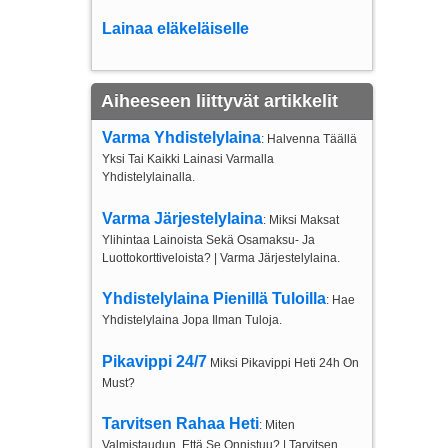
Lainaa eläkeläiselle
Aiheeseen liittyvät artikkelit
Varma Yhdistelylaina
: Halvenna Täällä
Yksi Tai Kaikki Lainasi Varmalla
Yhdistelylainalla.
Varma Järjestelylaina
: Miksi Maksat
Ylihintaa Lainoista Sekä Osamaksu- Ja
Luottokorttiveloista? | Varma Järjestelylaina.
Yhdistelylaina Pienillä Tuloilla
: Hae
Yhdistelylaina Jopa Ilman Tuloja.
Pikavippi 24/7
Miksi Pikavippi Heti 24h On
Must?
Tarvitsen Rahaa Heti
: Miten
Valmistaudun, Että Se Onnistuu? | Tarvitsen