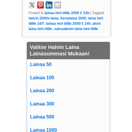
Posted in
lainaa heti tilille 2000 € 24h
|
Tagged
halvin 2000e laina
,
kertalaina 2000
,
laina heti
tilille 24/7
,
lainaa heti tilille 2000 € 24h
,
pieni
laina heti tilille
,
vakuudeton laina heti tilille
Valitse Halvin Laina
Lainasummasi Mukaan!
Lainaa 50
Lainaa 100
Lainaa 200
Lainaa 300
Lainaa 500
Lainaa 1000