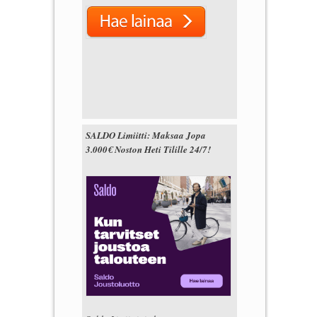
SALDO Limiitti: Maksaa Jopa
3.000€ Noston Heti Tilille 24/7!