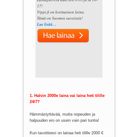
17!
Vippi.fi on kotimainen laina.
Tämä on Suomen suosituin!
Lue lisää…
1. Halvin 2000e laina vai laina heti tilille
24/7?
Hämmästyttävää, mutta nopeuden ja
halpuuden ero on usein vain pari tuntia!
Kun tavoitteesi on lainaa heti tilille 2000 €