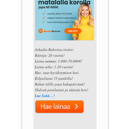
Arkadia Rahoitus tiedot:
Ikäraja: 20 vuotta!
Laina-summa: 1.000-70.000€!
Laina-aika: 1-20 vuotta!
Hae, saat hyväksymisen heti.
Kilpailutus 35 pankilla!
Rahat tilille jopa hakupäivänä!
Yhdistä pienlainat ja säästät heti!
Lue lisää…!