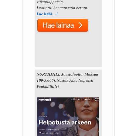
viikonloppuisin.
Luottotili haetaan vain kerran.
Lue lisää…!
NORTHMILL Joustoluotto: Maksaa
100-5.000€ Noston Aina Nopeasti
Pankkitilille!