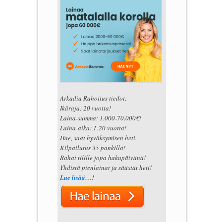
Arkadia Rahoitus tiedot:
Ikäraja: 20 vuotta!
Laina-summa: 1.000-70.000€!
Laina-aika: 1-20 vuotta!
Hae, saat hyväksymisen heti.
Kilpailutus 35 pankilla!
Rahat tilille jopa hakupäivänä!
Yhdistä pienlainat ja säästät heti!
Lue lisää…!