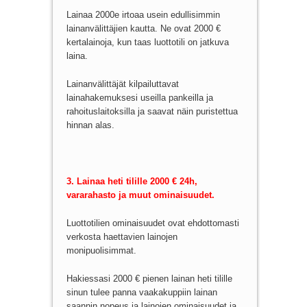
Lainaa 2000e irtoaa usein edullisimmin
lainanvälittäjien kautta. Ne ovat 2000 €
kertalainoja, kun taas luottotili on jatkuva
laina.
Lainanvälittäjät kilpailuttavat
lainahakemuksesi useilla pankeilla ja
rahoituslaitoksilla ja saavat näin puristettua
hinnan alas.
3. Lainaa heti tilille 2000 € 24h,
vararahasto ja muut ominaisuudet.
Luottotilien ominaisuudet ovat ehdottomasti
verkosta haettavien lainojen
monipuolisimmat.
Hakiessasi 2000 € pienen lainan heti tilille
sinun tulee panna vaakakuppiin lainan
saannin nopeus ja lainojen ominaisuudet ja