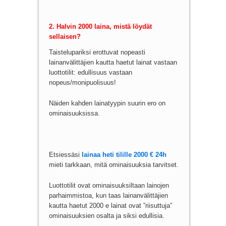
2. Halvin 2000 laina, mistä löydät
sellaisen?
Taistelupariksi erottuvat nopeasti
lainanvälittäjien kautta haetut lainat vastaan
luottotilit: edullisuus vastaan
nopeus/monipuolisuus!
Näiden kahden lainatyypin suurin ero on
ominaisuuksissa.
Etsiessäsi
lainaa heti tilille 2000 € 24h
mieti tarkkaan, mitä ominaisuuksia tarvitset.
Luottotilit ovat ominaisuuksiltaan lainojen
parhaimmistoa, kun taas lainanvälittäjien
kautta haetut 2000 e lainat ovat ”riisuttuja”
ominaisuuksien osalta ja siksi edullisia.