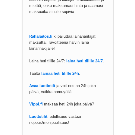
miettiä, onko maksamasi hinta ja saamasi
maksuaika sinulle sopivia.
Rahalaitos.fi
kilpailuttaa lainanantajat
maksutta. Tavoitteena halvin laina
lainanhakijalle!
Laina heti tilille 24/7:
laina heti tilille 24/7
.
Täältä
lainaa heti tilille 24h
.
Avaa luottotili
ja voit nostaa 24h joka
päivä, vaikka aamuyöllä!
Vippi.fi
maksaa heti 24h joka päivä?
Luottotilit
: edullisuus vastaan
nopeus/monipuolisuus!