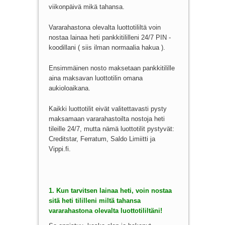
viikonpäivä mikä tahansa.
Vararahastona olevalta luottotililtä voin
nostaa lainaa heti pankkitililleni 24/7 PIN -
koodillani ( siis ilman normaalia hakua ).
Ensimmäinen nosto maksetaan pankkitilille
aina maksavan luottotilin omana
aukioloaikana.
Kaikki luottotilit eivät valitettavasti pysty
maksamaan vararahastoilta nostoja heti
tileille 24/7, mutta nämä luottotilit pystyvät:
Creditstar, Ferratum, Saldo Limiitti ja
Vippi.fi.
1. Kun tarvitsen lainaa heti, voin nostaa
sitä heti tililleni miltä tahansa
vararahastona olevalta luottotililtäni!