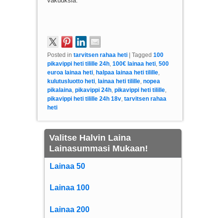
vakuuksia.
Posted in
tarvitsen rahaa heti
|
Tagged
100
pikavippi heti tilille 24h
,
100€ lainaa heti
,
500
euroa lainaa heti
,
halpaa lainaa heti tilille
,
kulutusluotto heti
,
lainaa heti tilille
,
nopea
pikalaina
,
pikavippi 24h
,
pikavippi heti tilille
,
pikavippi heti tilille 24h 18v
,
tarvitsen rahaa
heti
Valitse Halvin Laina
Lainasummasi Mukaan!
Lainaa 50
Lainaa 100
Lainaa 200