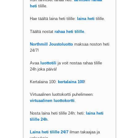
heti
tilille.
Hae täältä laina heti tilille:
laina heti
tilille.
Täältä nostat
rahaa heti tilille
.
Northmill Joustoluotto
maksaa noston heti
24/7!
Avaa
luottotili
ja voit nostaa rahaa tilille
24h joka päivä!
Kertalaina 100:
kertalaina 100
!
Virtuaalinen luottokortti puhelimeen:
virtuaalinen luottokortti
.
Nosta laina heti tilille 24h: heti:
laina heti
tilille 24h
.
Laina heti tilille 24/7
ilman takaajaa ja