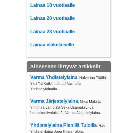
Lainaa 18 vuotiaalle
Lainaa 20 vuotiaalle
Lainaa 23 vuotiaalle
Lainaa eläkeläiselle
Aiheeseen liittyvät artikkelit
Varma Yhdistelylaina
: Halvenna Täällä
Yksi Tai Kaikki Lainasi Varmalla
Yhdistelylainalla.
Varma Järjestelylaina
: Miksi Maksat
Ylihintaa Lainoista Sekä Osamaksu- Ja
Luottokorttiveloista? | Varma Järjestelylaina.
Yhdistelylaina Pienillä Tuloilla
: Hae
Yhdistelylaina Jopa Ilman Tuloja.