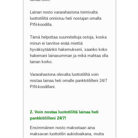
Lainan nosto vararahastona toimivalta
luottotililtä onnistuu heti nostajan omalla
PIN-koodilla.
Tämä helpottaa suunniteltuja ostoja, koska
minun ei tarvitse enää miettiä
hyväksytäänkö hakemukseni, saanko koko
hakemani lainasumman ja mikä mahtaa olla
lainan korko.
Vararahastona olevalta luottotililtä voin
nostaa lainaa heti omalle pankkitililleni 24/7
PIN-koodillani.
2. Voin nostaa luototililtä lainaa heti
pankkitililleni 24/7!
Ensimmäinen nosto maksetaan aina
maksavan luottotilin aukioloaikana, mutta