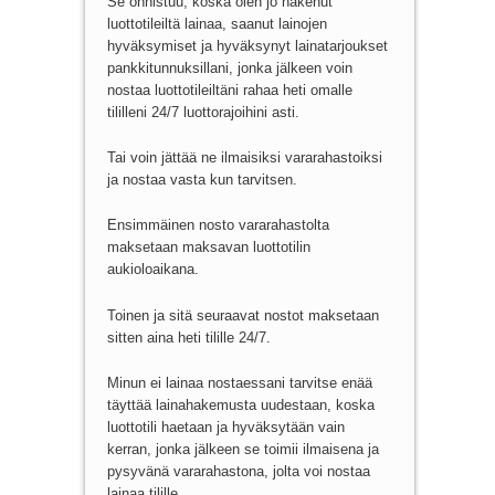
Se onnistuu, koska olen jo hakenut
luottotileiltä lainaa, saanut lainojen
hyväksymiset ja hyväksynyt lainatarjoukset
pankkitunnuksillani, jonka jälkeen voin
nostaa luottotileiltäni rahaa heti omalle
tililleni 24/7 luottorajoihini asti.
Tai voin jättää ne ilmaisiksi vararahastoiksi
ja nostaa vasta kun tarvitsen.
Ensimmäinen nosto vararahastolta
maksetaan maksavan luottotilin
aukioloaikana.
Toinen ja sitä seuraavat nostot maksetaan
sitten aina heti tilille 24/7.
Minun ei lainaa nostaessani tarvitse enää
täyttää lainahakemusta uudestaan, koska
luottotili haetaan ja hyväksytään vain
kerran, jonka jälkeen se toimii ilmaisena ja
pysyvänä vararahastona, jolta voi nostaa
lainaa tilille.