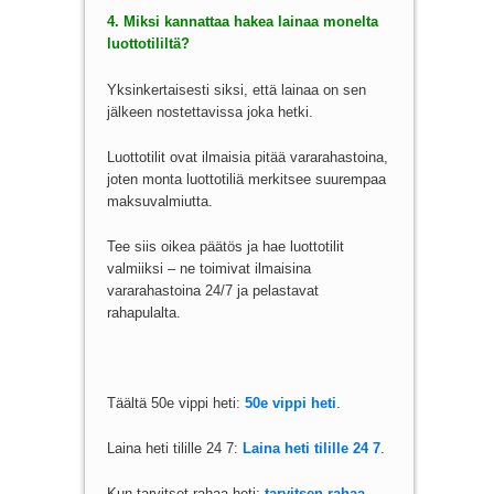
4. Miksi kannattaa hakea lainaa monelta
luottotililtä?
Yksinkertaisesti siksi, että lainaa on sen
jälkeen nostettavissa joka hetki.
Luottotilit ovat ilmaisia pitää vararahastoina,
joten monta luottotiliä merkitsee suurempaa
maksuvalmiutta.
Tee siis oikea päätös ja hae luottotilit
valmiiksi – ne toimivat ilmaisina
vararahastoina 24/7 ja pelastavat
rahapulalta.
Täältä 50e vippi heti:
50e vippi heti
.
Laina heti tilille 24 7:
Laina heti tilille 24 7
.
Kun tarvitset rahaa heti:
tarvitsen rahaa