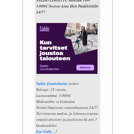
3.000€ Noston Aina Heti Pankkitilille
24/7!
Saldo Joustoluotto
tiedot:
Ikäraja: 18 vuotta.
Lainasumma: 3.000€.
Maksuaika: ei kiinteätä.
Toimii ilmaisena vararahastona 24/7!
Tarvittaessa maksu- ja lyhennysvapaa,
eräpäivänsiirto ja puolitettu kk-erä 3
kuukaudeksi.
Lue lisää…!