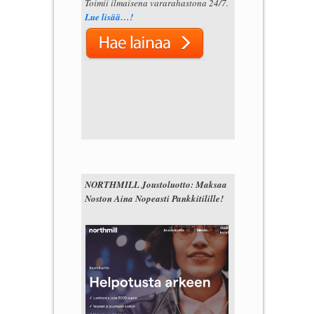
Toimii ilmaisena vararahastona 24/7.
Lue lisää…!
NORTHMILL Joustoluotto: Maksaa
Noston Aina Nopeasti Pankkitilille!