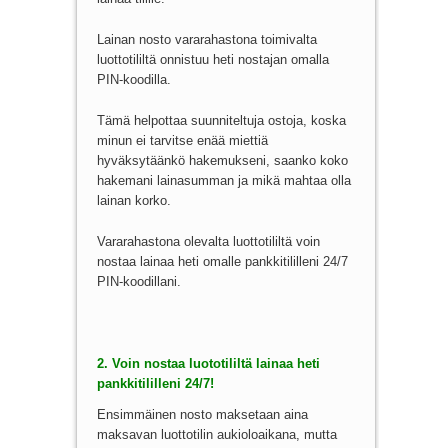
Lainan nosto vararahastona toimivalta
luottotililtä onnistuu heti nostajan omalla
PIN-koodilla.
Tämä helpottaa suunniteltuja ostoja, koska
minun ei tarvitse enää miettiä
hyväksytäänkö hakemukseni, saanko koko
hakemani lainasumman ja mikä mahtaa olla
lainan korko.
Vararahastona olevalta luottotililtä voin
nostaa lainaa heti omalle pankkitililleni 24/7
PIN-koodillani.
2. Voin nostaa luototililtä lainaa heti
pankkitililleni 24/7!
Ensimmäinen nosto maksetaan aina
maksavan luottotilin aukioloaikana, mutta