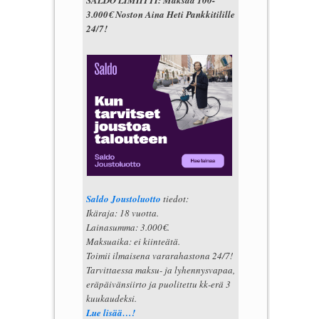
3.000€ Noston Aina Heti Pankkitilille
24/7!
Saldo Joustoluotto
tiedot:
Ikäraja: 18 vuotta.
Lainasumma: 3.000€.
Maksuaika: ei kiinteätä.
Toimii ilmaisena vararahastona 24/7!
Tarvittaessa maksu- ja lyhennysvapaa,
eräpäivänsiirto ja puolitettu kk-erä 3
kuukaudeksi.
Lue lisää…!