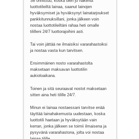
Se onnistuu, koska olen jo hakenut
luottotileiltä lainaa, saanut lainojen
hyväksymiset ja hyväksynyt lainatarjoukset
pankkitunnuksillani, jonka jälkeen voin
nostaa luottotileiltäni rahaa heti omalle
tililleni 24/7 luottorajoihini asti.
Tai voin jättää ne ilmaisiksi vararahastoiksi
ja nostaa vasta kun tarvitsen.
Ensimmäinen nosto vararahastolta
maksetaan maksavan luottotilin
aukioloaikana.
Toinen ja sitä seuraavat nostot maksetaan
sitten aina heti tilille 24/7.
Minun ei lainaa nostaessani tarvitse enää
täyttää lainahakemusta uudestaan, koska
luottotili haetaan ja hyväksytään vain
kerran, jonka jälkeen se toimii ilmaisena ja
pysyvänä vararahastona, jolta voi nostaa
lainaa tilille.