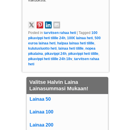
vakuuksia.
Posted in
tarvitsen rahaa heti
|
Tagged
100
pikavippi heti tilille 24h
,
100€ lainaa heti
,
500
euroa lainaa heti
,
halpaa lainaa heti tilille
,
kulutusluotto heti
,
lainaa heti tilille
,
nopea
pikalaina
,
pikavippi 24h
,
pikavippi heti tilille
,
pikavippi heti tilille 24h 18v
,
tarvitsen rahaa
heti
Valitse Halvin Laina
Lainasummasi Mukaan!
Lainaa 50
Lainaa 100
Lainaa 200