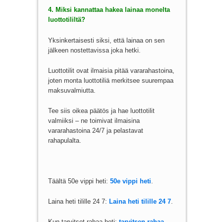
4. Miksi kannattaa hakea lainaa monelta
luottotililtä?
Yksinkertaisesti siksi, että lainaa on sen
jälkeen nostettavissa joka hetki.
Luottotilit ovat ilmaisia pitää vararahastoina,
joten monta luottotiliä merkitsee suurempaa
maksuvalmiutta.
Tee siis oikea päätös ja hae luottotilit
valmiiksi – ne toimivat ilmaisina
vararahastoina 24/7 ja pelastavat
rahapulalta.
Täältä 50e vippi heti:
50e vippi heti
.
Laina heti tilille 24 7:
Laina heti tilille 24 7
.
Kun tarvitset rahaa heti:
tarvitsen rahaa