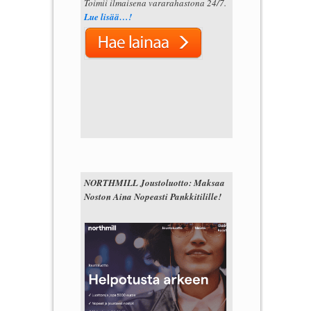
Toimii ilmaisena vararahastona 24/7.
Lue lisää…!
NORTHMILL Joustoluotto: Maksaa
Noston Aina Nopeasti Pankkitilille!