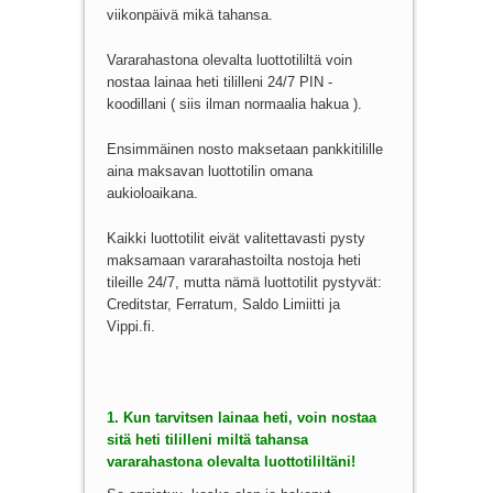
viikonpäivä mikä tahansa.
Vararahastona olevalta luottotililtä voin
nostaa lainaa heti tililleni 24/7 PIN -
koodillani ( siis ilman normaalia hakua ).
Ensimmäinen nosto maksetaan pankkitilille
aina maksavan luottotilin omana
aukioloaikana.
Kaikki luottotilit eivät valitettavasti pysty
maksamaan vararahastoilta nostoja heti
tileille 24/7, mutta nämä luottotilit pystyvät:
Creditstar, Ferratum, Saldo Limiitti ja
Vippi.fi.
1. Kun tarvitsen lainaa heti, voin nostaa
sitä heti tililleni miltä tahansa
vararahastona olevalta luottotililtäni!