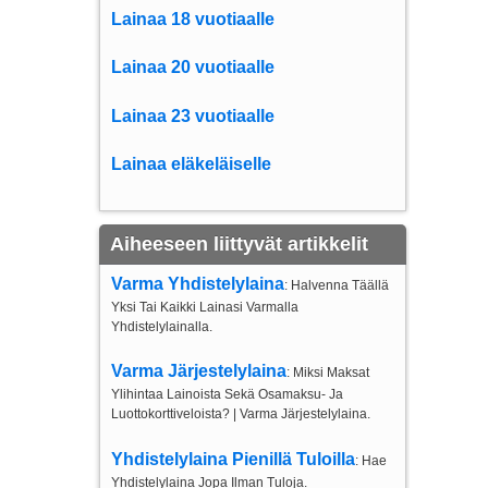
Lainaa 18 vuotiaalle
Lainaa 20 vuotiaalle
Lainaa 23 vuotiaalle
Lainaa eläkeläiselle
Aiheeseen liittyvät artikkelit
Varma Yhdistelylaina
: Halvenna Täällä
Yksi Tai Kaikki Lainasi Varmalla
Yhdistelylainalla.
Varma Järjestelylaina
: Miksi Maksat
Ylihintaa Lainoista Sekä Osamaksu- Ja
Luottokorttiveloista? | Varma Järjestelylaina.
Yhdistelylaina Pienillä Tuloilla
: Hae
Yhdistelylaina Jopa Ilman Tuloja.