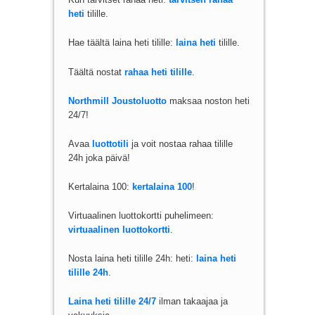
heti
tilille.
Hae täältä laina heti tilille:
laina heti
tilille.
Täältä nostat
rahaa heti tilille
.
Northmill Joustoluotto
maksaa noston heti
24/7!
Avaa
luottotili
ja voit nostaa rahaa tilille
24h joka päivä!
Kertalaina 100:
kertalaina 100
!
Virtuaalinen luottokortti puhelimeen:
virtuaalinen luottokortti
.
Nosta laina heti tilille 24h: heti:
laina heti
tilille 24h
.
Laina heti tilille 24/7
ilman takaajaa ja