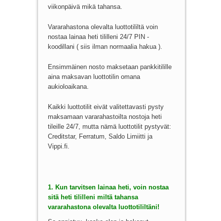
viikonpäivä mikä tahansa.
Vararahastona olevalta luottotililtä voin
nostaa lainaa heti tililleni 24/7 PIN -
koodillani ( siis ilman normaalia hakua ).
Ensimmäinen nosto maksetaan pankkitilille
aina maksavan luottotilin omana
aukioloaikana.
Kaikki luottotilit eivät valitettavasti pysty
maksamaan vararahastoilta nostoja heti
tileille 24/7, mutta nämä luottotilit pystyvät:
Creditstar, Ferratum, Saldo Limiitti ja
Vippi.fi.
1. Kun tarvitsen lainaa heti, voin nostaa
sitä heti tililleni miltä tahansa
vararahastona olevalta luottotililtäni!