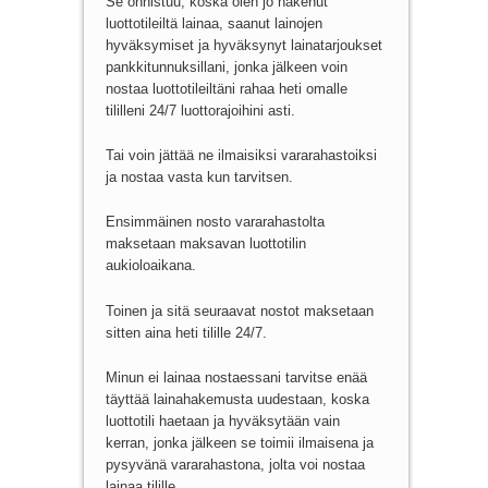
Se onnistuu, koska olen jo hakenut
luottotileiltä lainaa, saanut lainojen
hyväksymiset ja hyväksynyt lainatarjoukset
pankkitunnuksillani, jonka jälkeen voin
nostaa luottotileiltäni rahaa heti omalle
tililleni 24/7 luottorajoihini asti.
Tai voin jättää ne ilmaisiksi vararahastoiksi
ja nostaa vasta kun tarvitsen.
Ensimmäinen nosto vararahastolta
maksetaan maksavan luottotilin
aukioloaikana.
Toinen ja sitä seuraavat nostot maksetaan
sitten aina heti tilille 24/7.
Minun ei lainaa nostaessani tarvitse enää
täyttää lainahakemusta uudestaan, koska
luottotili haetaan ja hyväksytään vain
kerran, jonka jälkeen se toimii ilmaisena ja
pysyvänä vararahastona, jolta voi nostaa
lainaa tilille.