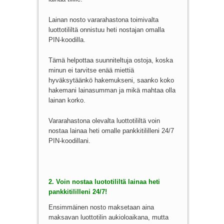
Lainan nosto vararahastona toimivalta
luottotililtä onnistuu heti nostajan omalla
PIN-koodilla.
Tämä helpottaa suunniteltuja ostoja, koska
minun ei tarvitse enää miettiä
hyväksytäänkö hakemukseni, saanko koko
hakemani lainasumman ja mikä mahtaa olla
lainan korko.
Vararahastona olevalta luottotililtä voin
nostaa lainaa heti omalle pankkitililleni 24/7
PIN-koodillani.
2. Voin nostaa luototililtä lainaa heti
pankkitililleni 24/7!
Ensimmäinen nosto maksetaan aina
maksavan luottotilin aukioloaikana, mutta