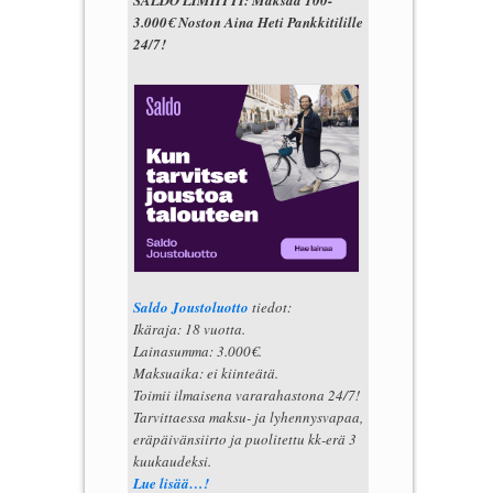
3.000€ Noston Aina Heti Pankkitilille
24/7!
Saldo Joustoluotto
tiedot:
Ikäraja: 18 vuotta.
Lainasumma: 3.000€.
Maksuaika: ei kiinteätä.
Toimii ilmaisena vararahastona 24/7!
Tarvittaessa maksu- ja lyhennysvapaa,
eräpäivänsiirto ja puolitettu kk-erä 3
kuukaudeksi.
Lue lisää…!