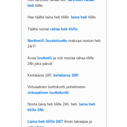
heti
tilille.
Hae täältä laina heti tilille:
laina heti
tilille.
Täältä nostat
rahaa heti tilille
.
Northmill Joustoluotto
maksaa noston heti
24/7!
Avaa
luottotili
ja voit nostaa rahaa tilille
24h joka päivä!
Kertalaina 100:
kertalaina 100
!
Virtuaalinen luottokortti puhelimeen:
virtuaalinen luottokortti
.
Nosta laina heti tilille 24h: heti:
laina heti
tilille 24h
.
Laina heti tilille 24/7
ilman takaajaa ja