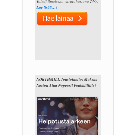
Toimii ilmaisena vararahastona 24/7.
Lue lisää…!
NORTHMILL Joustoluotto: Maksaa
Noston Aina Nopeasti Pankkitilille!