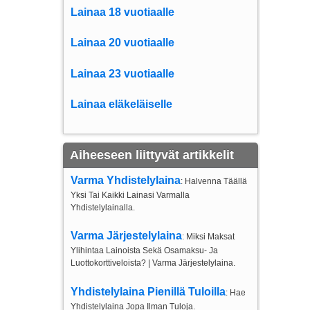
Lainaa 18 vuotiaalle
Lainaa 20 vuotiaalle
Lainaa 23 vuotiaalle
Lainaa eläkeläiselle
Aiheeseen liittyvät artikkelit
Varma Yhdistelylaina
: Halvenna Täällä
Yksi Tai Kaikki Lainasi Varmalla
Yhdistelylainalla.
Varma Järjestelylaina
: Miksi Maksat
Ylihintaa Lainoista Sekä Osamaksu- Ja
Luottokorttiveloista? | Varma Järjestelylaina.
Yhdistelylaina Pienillä Tuloilla
: Hae
Yhdistelylaina Jopa Ilman Tuloja.