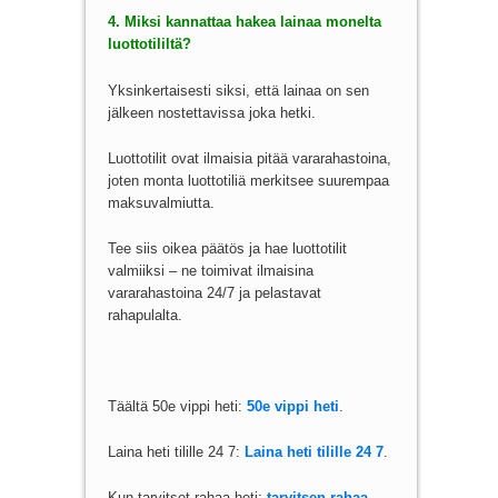
4. Miksi kannattaa hakea lainaa monelta
luottotililtä?
Yksinkertaisesti siksi, että lainaa on sen
jälkeen nostettavissa joka hetki.
Luottotilit ovat ilmaisia pitää vararahastoina,
joten monta luottotiliä merkitsee suurempaa
maksuvalmiutta.
Tee siis oikea päätös ja hae luottotilit
valmiiksi – ne toimivat ilmaisina
vararahastoina 24/7 ja pelastavat
rahapulalta.
Täältä 50e vippi heti:
50e vippi heti
.
Laina heti tilille 24 7:
Laina heti tilille 24 7
.
Kun tarvitset rahaa heti:
tarvitsen rahaa