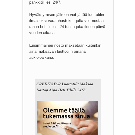
pankkitilillesi 24/7.
Hyväksymisen jälkeen voit jättää luottotilin
ilmaiseksi vararahastoksi, jolta voit nostaa
rahaa heti tilillesi 24 tuntia joka ikinen päivä
vuoden aikana.
Ensimmäinen nosto maksetaan kuitenkin
aina maksavan luottotilin omana
aukioloaikana.
CREDITSTAR Luottotili: Maksaa
Noston Aina Heti Tilille 24/7!