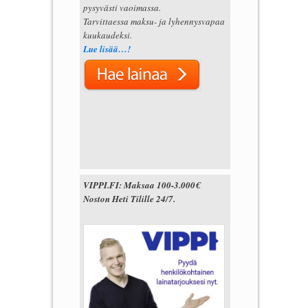
pysyvästi vaoimassa.
Tarvittaessa maksu- ja lyhennysvapaa
kuukaudeksi.
Lue lisää…!
VIPPI.FI: Maksaa 100-3.000€
Noston Heti Tilille 24/7.