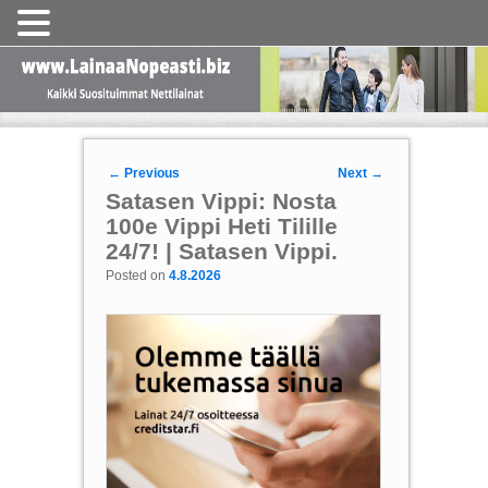
Post navigation
←
Previous
Next
→
Satasen Vippi: Nosta
100e Vippi Heti Tilille
24/7! | Satasen Vippi.
Posted on
4.8.2026