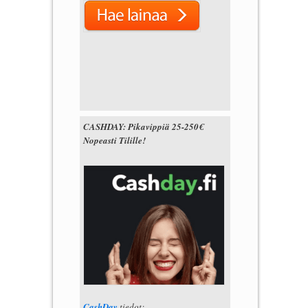
CASHDAY: Pikavippiä 25-250€
Nopeasti Tilille!
CashDay
tiedot: