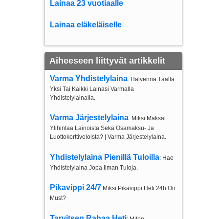
Lainaa 23 vuotiaalle
Lainaa eläkeläiselle
Aiheeseen liittyvät artikkelit
Varma Yhdistelylaina
: Halvenna Täällä
Yksi Tai Kaikki Lainasi Varmalla
Yhdistelylainalla.
Varma Järjestelylaina
: Miksi Maksat
Ylihintaa Lainoista Sekä Osamaksu- Ja
Luottokorttiveloista? | Varma Järjestelylaina.
Yhdistelylaina Pienillä Tuloilla
: Hae
Yhdistelylaina Jopa Ilman Tuloja.
Pikavippi 24/7
Miksi Pikavippi Heti 24h On
Must?
Tarvitsen Rahaa Heti
: Miten