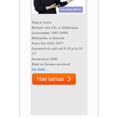
Vippi.fi tiedot.
Ikärajat: alin 18v, ei yläikärajaa.
Lainasumma: 100-3.000€.
Maksuaika: ei kiinteää.
Nosto heti tilille 24/7!
Lainapalvelu auki ark 8-18 ja la 10-
17!
Suomessa jo 2006.
Tämä on Suomen suosituin!
Lue lisää…