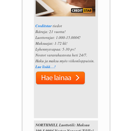
Creditstar
tiedot
Ikäraja: 21 vuotta!
Luottorajat: 1.000-15.000€!
Maksuajat: 1-72 kk!
Lyhennysvapaa: 5-30 pv!
Nostot vararahastosta heti 24/7.
Haku ja maksu myös viikonloppuisin.
Lue lisää…!
NORTHMILL Luottotili: Maksaa
100-5.000€ Noston Nopeasti Tilille!