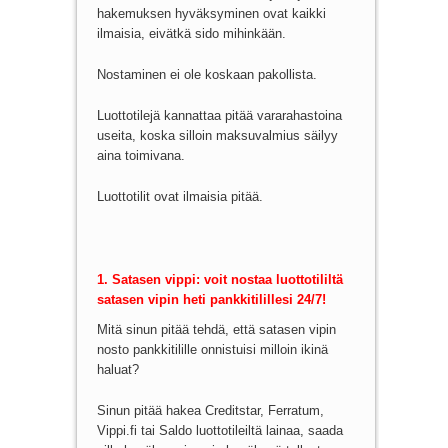
hakemuksen hyväksyminen ovat kaikki
ilmaisia, eivätkä sido mihinkään.
Nostaminen ei ole koskaan pakollista.
Luottotilejä kannattaa pitää vararahastoina
useita, koska silloin maksuvalmius säilyy
aina toimivana.
Luottotilit ovat ilmaisia pitää.
1. Satasen vippi: voit nostaa luottotililtä
satasen vipin heti pankkitilillesi 24/7!
Mitä sinun pitää tehdä, että satasen vipin
nosto pankkitilille onnistuisi milloin ikinä
haluat?
Sinun pitää hakea Creditstar, Ferratum,
Vippi.fi tai Saldo luottotileiltä lainaa, saada