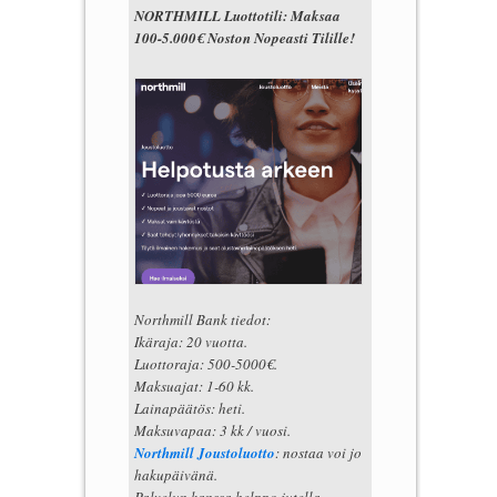
NORTHMILL Luottotili: Maksaa
100-5.000€ Noston Nopeasti Tilille!
Northmill Bank tiedot:
Ikäraja: 20 vuotta.
Luottoraja: 500-5000€.
Maksuajat: 1-60 kk.
Lainapäätös: heti.
Maksuvapaa: 3 kk / vuosi.
Northmill Joustoluotto
: nostaa voi jo
hakupäivänä.
Palvelun kanssa helppo jutella.