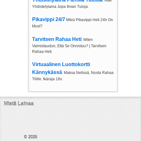
: Hae
Yhdistelylaina Jopa Ilman Tuloja.
Pikavippi 24/7
Miksi Pikavippi Heti 24h On
Must?
Tarvitsen Rahaa Heti
: Miten
Valmistaudun, Että Se Onnistuu? | Tarvitsen
Rahaa Heti.
Virtuaalinen Luottokortti
Kännykässä
: Maksa Netissä, Nosta Rahaa
Tilille. Ikäraja 18v.
Mistä Lainaa
© 2026