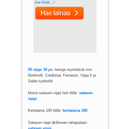
Lue lisää…!
50 vippi 30 pv
-lainoja myöntävät mm.
Northmill, Creditstar, Ferratum, Vippi.fi ja
Saldo luottotilit.
Nosta satasen vippi heti tilille:
satasen
vippi
.
Kertalaina 100 tilille:
kertalaina 100
.
Satasen vippi äkilliseen rahapulaan:
satasen vippi
.