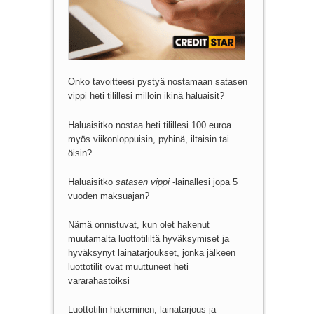
Onko tavoitteesi pystyä nostamaan satasen
vippi heti tilillesi milloin ikinä haluaisit?
Haluaisitko nostaa heti tilillesi 100 euroa
myös viikonloppuisin, pyhinä, iltaisin tai
öisin?
Haluaisitko
satasen vippi
-lainallesi jopa 5
vuoden maksuajan?
Nämä onnistuvat, kun olet hakenut
muutamalta luottotililtä hyväksymiset ja
hyväksynyt lainatarjoukset, jonka jälkeen
luottotilit ovat muuttuneet heti
vararahastoiksi
Luottotilin hakeminen, lainatarjous ja