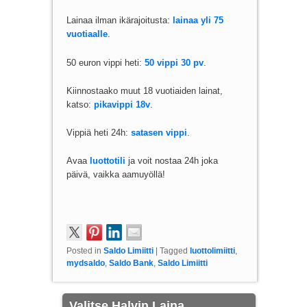
Lainaa ilman ikärajoitusta:
lainaa yli 75
vuotiaalle
.
50 euron vippi heti:
50 vippi 30 pv
.
Kiinnostaako muut 18 vuotiaiden lainat,
katso:
pikavippi 18v
.
Vippiä heti 24h:
satasen vippi
.
Avaa
luottotili
ja voit nostaa 24h joka
päivä, vaikka aamuyöllä!
Posted in
Saldo Limiitti
|
Tagged
luottolimiitti
,
mydsaldo
,
Saldo Bank
,
Saldo Limiitti
Valitse Halvin Laina