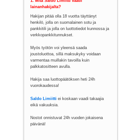
1. Mitä Saldo Limiitti vaatii
lainanhakijalta?
Hakijan pitää olla 18 vuotta täyttänyt
henkilö, jolla on suomalainen sotu ja
pankkitili ja jolla on luottotiedot kunnossa ja
verkkopankkitunnukset.
Myös työtön voi yleensä saada
joustoluottoa, sillä maksukyky voidaan
varmentaa muillakin tavoilla kuin
palkkatositteen avulla.
Hakija saa luottopäätöksen heti 24h
vuorokaudessa!
Saldo Limiitti
ei koskaan vaadi takaajia
eikä vakuuksia.
Nostot onnistuvat 24h vuoden jokaisena
päivänä!