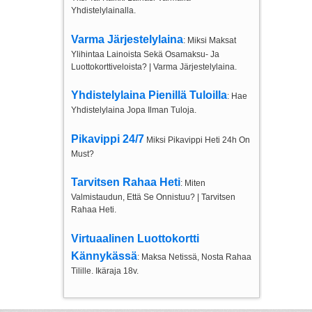
Yhdistelylainalla.
Varma Järjestelylaina
: Miksi Maksat
Ylihintaa Lainoista Sekä Osamaksu- Ja
Luottokorttiveloista? | Varma Järjestelylaina.
Yhdistelylaina Pienillä Tuloilla
: Hae
Yhdistelylaina Jopa Ilman Tuloja.
Pikavippi 24/7
Miksi Pikavippi Heti 24h On
Must?
Tarvitsen Rahaa Heti
: Miten
Valmistaudun, Että Se Onnistuu? | Tarvitsen
Rahaa Heti.
Virtuaalinen Luottokortti
Kännykässä
: Maksa Netissä, Nosta Rahaa
Tilille. Ikäraja 18v.