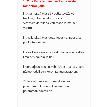
1. Mitä Bank Norwegian Laina vaatii
lainanhakijalta?
Hakijan pitää olla 23 vuotta täyttänyt
henkilö, joka on ollut Suomen
Väestörekisterissä vähintään viimeiset 3
vuotta.
Hänellä pitää olla luottotiedot kunnossa ja
pankkitunnukset.
Paras keino kokeilla saako lainan on täyttää
ilmainen hakemus heti.
Lainatarjous ei sido mihinkään ja siitä vasta
näkee todellisen koron ja kuukausierän.
Yhteishakijan käyttö mahdollistaa
pienemmän koron ja lainasumman
paremman saamisen.