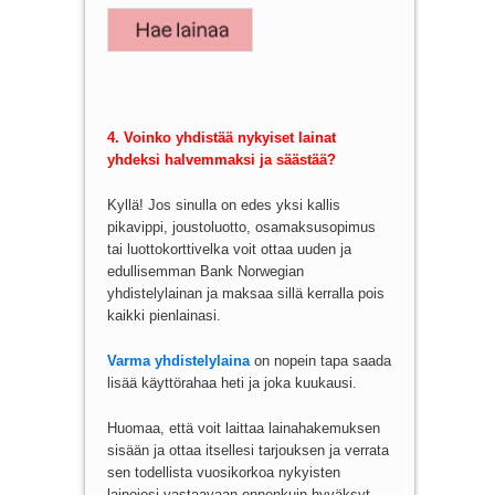
4. Voinko yhdistää nykyiset lainat
yhdeksi halvemmaksi ja säästää?
Kyllä! Jos sinulla on edes yksi kallis
pikavippi, joustoluotto, osamaksusopimus
tai luottokorttivelka voit ottaa uuden ja
edullisemman Bank Norwegian
yhdistelylainan ja maksaa sillä kerralla pois
kaikki pienlainasi.
Varma yhdistelylaina
on nopein tapa saada
lisää käyttörahaa heti ja joka kuukausi.
Huomaa, että voit laittaa lainahakemuksen
sisään ja ottaa itsellesi tarjouksen ja verrata
sen todellista vuosikorkoa nykyisten
lainojesi vastaavaan ennenkuin hyväksyt