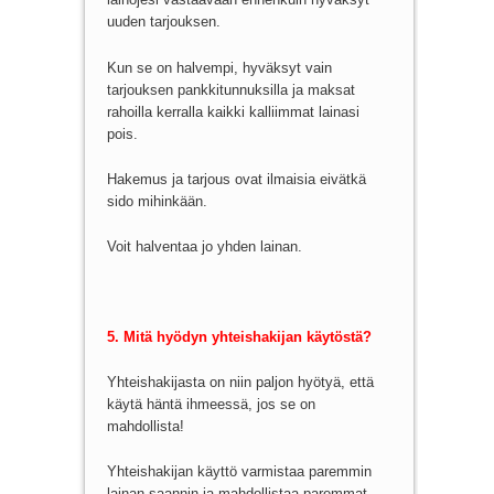
uuden tarjouksen.
Kun se on halvempi, hyväksyt vain
tarjouksen pankkitunnuksilla ja maksat
rahoilla kerralla kaikki kalliimmat lainasi
pois.
Hakemus ja tarjous ovat ilmaisia eivätkä
sido mihinkään.
Voit halventaa jo yhden lainan.
5. Mitä hyödyn yhteishakijan käytöstä?
Yhteishakijasta on niin paljon hyötyä, että
käytä häntä ihmeessä, jos se on
mahdollista!
Yhteishakijan käyttö varmistaa paremmin
lainan saannin ja mahdollistaa paremmat