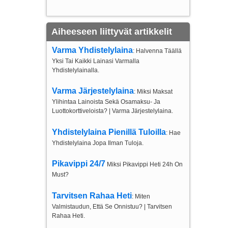
Aiheeseen liittyvät artikkelit
Varma Yhdistelylaina
: Halvenna Täällä
Yksi Tai Kaikki Lainasi Varmalla
Yhdistelylainalla.
Varma Järjestelylaina
: Miksi Maksat
Ylihintaa Lainoista Sekä Osamaksu- Ja
Luottokorttiveloista? | Varma Järjestelylaina.
Yhdistelylaina Pienillä Tuloilla
: Hae
Yhdistelylaina Jopa Ilman Tuloja.
Pikavippi 24/7
Miksi Pikavippi Heti 24h On
Must?
Tarvitsen Rahaa Heti
: Miten
Valmistaudun, Että Se Onnistuu? | Tarvitsen
Rahaa Heti.