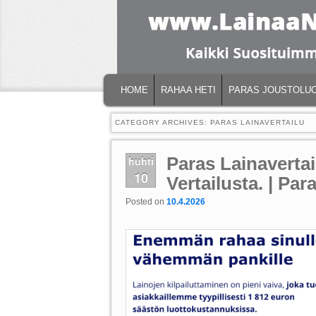
MAIN MENU
SKIP TO PRIMARY CONTENT
SKIP TO SECONDARY CONTENT
HOME
RAHAA HETI
PARAS JOUSTOLU
CATEGORY ARCHIVES:
PARAS LAINAVERTAILU
Paras Lainavertai
huhti
10
Vertailusta. | Par
Posted on
10.4.2026