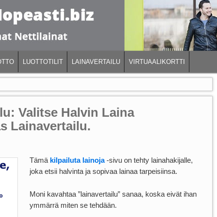
OTTO
LUOTTOTILIT
LAINAVERTAILU
VIRTUAALIKORTTI
lu: Valitse Halvin Laina
as Lainavertailu.
Tämä
kilpailuta lainoja
-sivu on tehty lainahakijalle,
joka etsii halvinta ja sopivaa lainaa tarpeisiinsa.
Moni kavahtaa ”lainavertailu” sanaa, koska eivät ihan
ymmärrä miten se tehdään.