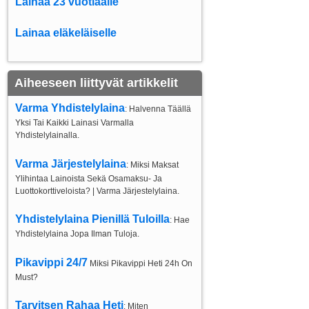
Lainaa 23 vuotiaalle
Lainaa eläkeläiselle
Aiheeseen liittyvät artikkelit
Varma Yhdistelylaina
: Halvenna Täällä
Yksi Tai Kaikki Lainasi Varmalla
Yhdistelylainalla.
Varma Järjestelylaina
: Miksi Maksat
Ylihintaa Lainoista Sekä Osamaksu- Ja
Luottokorttiveloista? | Varma Järjestelylaina.
Yhdistelylaina Pienillä Tuloilla
: Hae
Yhdistelylaina Jopa Ilman Tuloja.
Pikavippi 24/7
Miksi Pikavippi Heti 24h On
Must?
Tarvitsen Rahaa Heti
: Miten