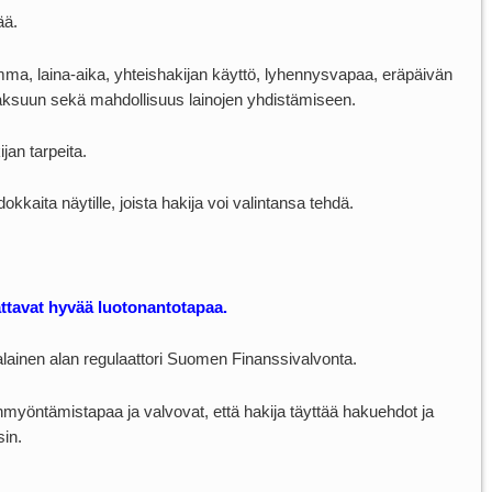
ää.
summa, laina-aika, yhteishakijan käyttö, lyhennysvapaa, eräpäivän
aksuun sekä mahdollisuus lainojen yhdistämiseen.
jan tarpeita.
kkaita näytille, joista hakija voi valintansa tehdä.
dattavat hyvää luotonantotapaa.
ainen alan regulaattori Suomen Finanssivalvonta.
myöntämistapaa ja valvovat, että hakija täyttää hakuehdot ja
in.