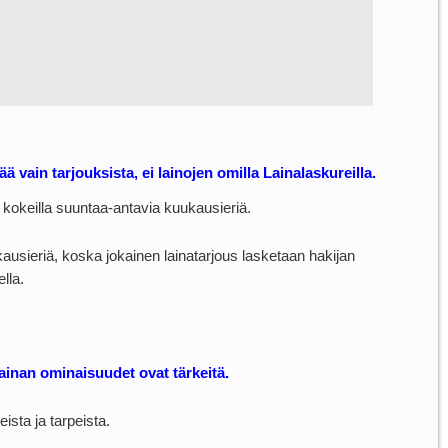
iää vain tarjouksista, ei lainojen omilla Lainalaskureilla.
oi kokeilla suuntaa-antavia kuukausieriä.
ausieriä, koska jokainen lainatarjous lasketaan hakijan
lla.
lainan ominaisuudet ovat tärkeitä.
ista ja tarpeista.