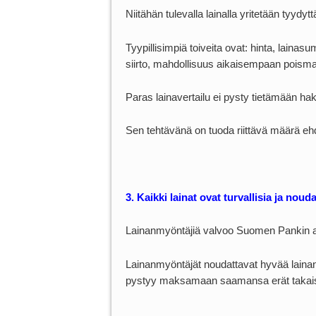
Niitähän tulevalla lainalla yritetään tyydytt
Tyypillisimpiä toiveita ovat: hinta, laina
siirto, mahdollisuus aikaisempaan poism
Paras lainavertailu ei pysty tietämään haki
Sen tehtävänä on tuoda riittävä määrä ehdo
3. Kaikki lainat ovat turvallisia ja nou
Lainanmyöntäjiä valvoo Suomen Pankin al
Lainanmyöntäjät noudattavat hyvää lainan
pystyy maksamaan saamansa erät takais