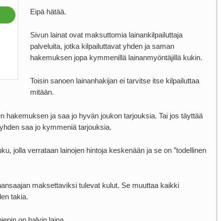
Eipä hätää.
Sivun lainat ovat maksuttomia lainankilpailuttaja
palveluita, jotka kilpailuttavat yhden ja saman
hakemuksen jopa kymmenillä lainanmyöntäjillä kukin.
Toisin sanoen lainanhakijan ei tarvitse itse kilpailuttaa
mitään.
en hakemuksen ja saa jo hyvän joukon tarjouksia. Tai jos täyttää
la yhden saa jo kymmeniä tarjouksia.
u, jolla verrataan lainojen hintoja keskenään ja se on ”todellinen
inansaajan maksettaviksi tulevat kulut. Se muuttaa kaikki
den takia.
ienin on halvin laina.