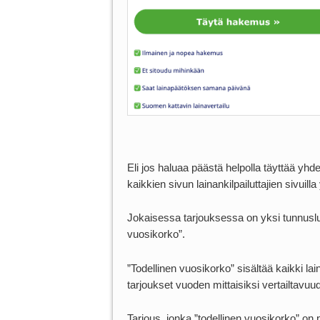
Eli jos haluaa päästä helpolla täyttää yhd
kaikkien sivun lainankilpailuttajien sivuil
Jokaisessa tarjouksessa on yksi tunnusluk
vuosikorko”.
”Todellinen vuosikorko” sisältää kaikki la
tarjoukset vuoden mittaisiksi vertailtavuu
Tarjous, jonka ”todellinen vuosikorko” on p