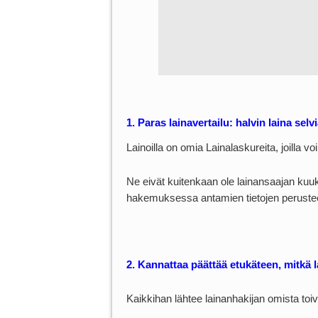
1. Paras lainavertailu: halvin laina selv
Lainoilla on omia Lainalaskureita, joilla v
Ne eivät kuitenkaan ole lainansaajan kuuk
hakemuksessa antamien tietojen perustee
2. Kannattaa päättää etukäteen, mitkä 
Kaikkihan lähtee lainanhakijan omista toive