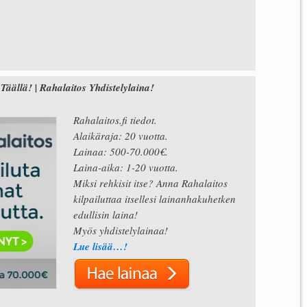
llä! | Rahalaitos Yhdistelylaina!
Rahalaitos.fi tiedot.
Alaikäraja: 20 vuotta.
Lainaa: 500-70.000€.
Laina-aika: 1-20 vuotta.
Miksi rehkisit itse? Anna Rahalaitos
kilpailuttaa itsellesi lainanhakuhetken
edullisin laina!
Myös yhdistelylainaa!
Lue lisää…!